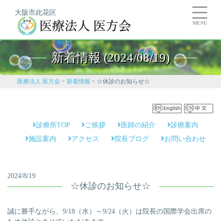
大阪市此花区
MENU
新着情報 (2024/08/19)
医療法人 医方会
>
新着情報
>
☆休診のお知らせ☆
診療所TOP
ご挨拶
医師の紹介
診療案内
施設案内
アクセス
院長ブログ
お問い合わせ
2024/8/19
☆休診のお知らせ☆
誠に勝手ながら、9/18（水）～9/24（火）は院長の国際学会出席の