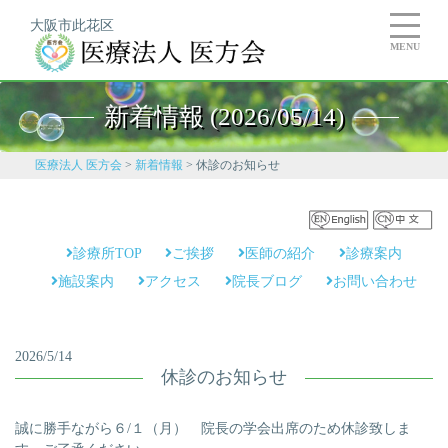
大阪市此花区
MENU
新着情報 (2026/05/14)
医療法人 医方会
>
新着情報
>
休診のお知らせ
診療所TOP
ご挨拶
医師の紹介
診療案内
施設案内
アクセス
院長ブログ
お問い合わせ
2026/5/14
休診のお知らせ
誠に勝手ながら６/１（月） 院長の学会出席のため休診致しま