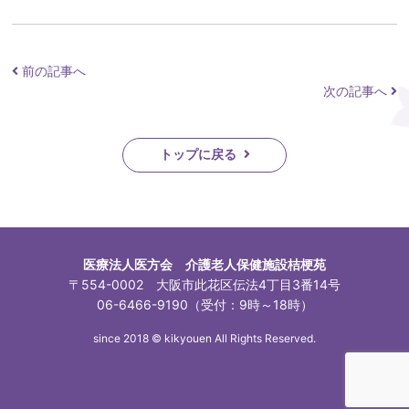
前の記事へ
次の記事へ
トップに戻る
医療法人医方会 介護老人保健施設桔梗苑
〒554-0002 大阪市此花区伝法4丁目3番14号
06-6466-9190（受付：9時～18時）
since 2018 © kikyouen All Rights Reserved.