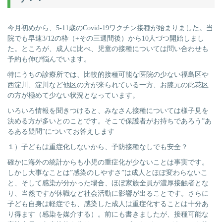
今月初めから、5-11歳のCovid-19ワクチン接種が始まりました。当
院でも早速3/12の枠（+その三週間後）から10人づつ開始しまし
た。ところが、成人に比べ、児童の接種については問い合わせも
予約も伸び悩んでいます。
特にうちの診療所では、比較的接種可能な医院の少ない福島区や
西淀川、淀川など他区の方が来られている一方、お膝元の此花区
の方が極めて少ない状況となっています。
いろいろ情報を聞きつけると、みなさん接種については様子見を
決める方が多いとのことです。そこで保護者がお持ちであろう”あ
るある疑問”についてお答えします
１）子どもは重症化しないから、予防接種なしでも安全？
確かに海外の統計からも小児の重症化が少ないことは事実です。
しかし大事なことは”感染のしやすさ”は成人とほぼ変わらないこ
と、そして感染が分かった場合、ほぼ家族全員が濃厚接触者とな
り、当然ですが休職など社会活動に影響が出ることです。さらに
子ども自身は軽症でも、感染した成人は重症化することは十分あ
り得ます（感染を媒介する）。前にも書きましたが、接種可能な