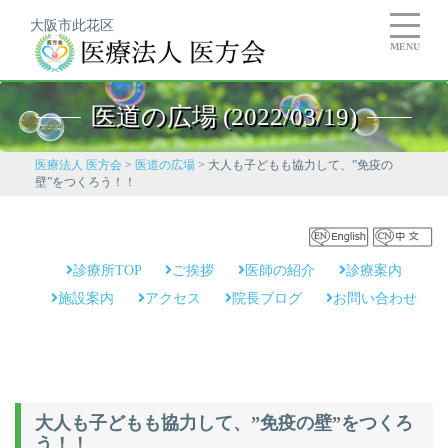
大阪市此花区
MENU
医道の広場 (2022/03/19)
医療法人 医方会
>
医道の広場
>
大人も子どもも協力して、”免疫の
壁”をつくろう！！
診療所TOP
ご挨拶
医師の紹介
診療案内
施設案内
アクセス
院長ブログ
お問い合わせ
大人も子どもも協力して、”免疫の壁”をつくろ
う！！