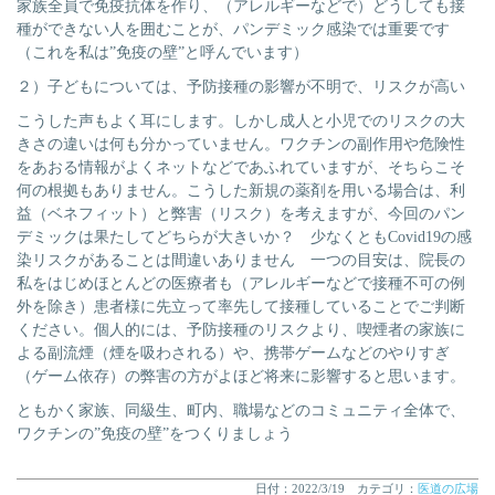
家族全員で免疫抗体を作り、（アレルギーなどで）どうしても接
種ができない人を囲むことが、パンデミック感染では重要です
（これを私は”免疫の壁”と呼んでいます）
２）子どもについては、予防接種の影響が不明で、リスクが高い
こうした声もよく耳にします。しかし成人と小児でのリスクの大
きさの違いは何も分かっていません。ワクチンの副作用や危険性
をあおる情報がよくネットなどであふれていますが、そちらこそ
何の根拠もありません。こうした新規の薬剤を用いる場合は、利
益（ベネフィット）と弊害（リスク）を考えますが、今回のパン
デミックは果たしてどちらが大きいか？ 少なくともCovid19の感
染リスクがあることは間違いありません 一つの目安は、院長の
私をはじめほとんどの医療者も（アレルギーなどで接種不可の例
外を除き）患者様に先立って率先して接種していることでご判断
ください。個人的には、予防接種のリスクより、喫煙者の家族に
よる副流煙（煙を吸わされる）や、携帯ゲームなどのやりすぎ
（ゲーム依存）の弊害の方がよほど将来に影響すると思います。
ともかく家族、同級生、町内、職場などのコミュニティ全体で、
ワクチンの”免疫の壁”をつくりましょう
日付：2022/3/19 カテゴリ：
医道の広場