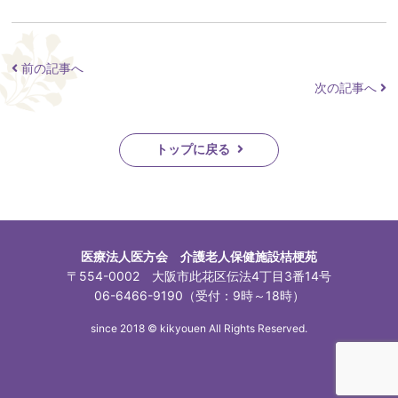
前の記事へ
次の記事へ
トップに戻る
医療法人医方会 介護老人保健施設桔梗苑
〒554-0002 大阪市此花区伝法4丁目3番14号
06-6466-9190（受付：9時～18時）
since 2018 © kikyouen All Rights Reserved.